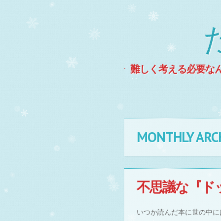
難しく考える必要な
MENU
Skip to content
MONTHLY ARC
不思議な『ド
いつか読んだ本に世の中に