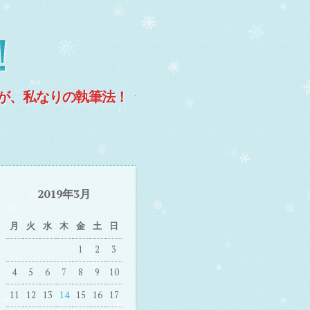
！
が、私なりの執筆法！
2019年3月
月
火
水
木
金
土
日
1
2
3
4
5
6
7
8
9
10
11
12
13
14
15
16
17