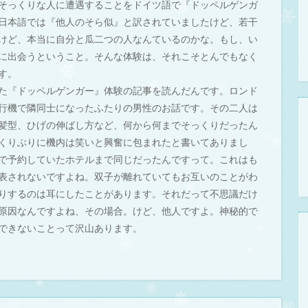
そっくりな人に遭遇することをドイツ語で『ドッペルゲンガ
日本語では『他人のそら似』と訳されていましたけど、若干
けど、本当に自分と瓜二つの人なんているのかな。もし、い
に出会うということ。そんな体験は、それこそとんでもなく
す。
た『ドッペルゲンガー』体験の記事を読んだんです。ロンド
行機で隣同士になったふたりの男性のお話です。その二人は
髪型、ひげの伸ばし方など、何から何までそっくりだったん
くりぶりに機内は笑いと興奮に包まれたと書いてありまし
で予約していたホテルまで同じだったんですって。これはも
表されないですよね。双子が離れていてもお互いのことがわ
りするのは耳にしたことがあります。それだって不思議だけ
原因なんですよね、その場合。けど、他人ですよ。神秘的で
できないことって沢山あります。