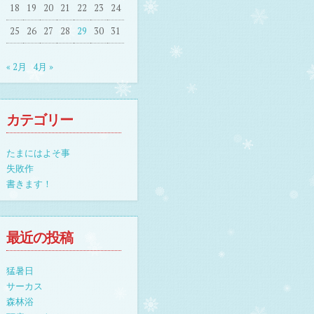
18
19
20
21
22
23
24
25
26
27
28
29
30
31
« 2月
4月 »
カテゴリー
たまにはよそ事
失敗作
書きます！
最近の投稿
猛暑日
サーカス
森林浴