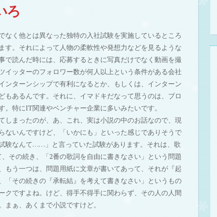
いろ
でなく他とは異なった独特の入社試験を実施しているところ
ます。それによって人物の柔軟性や発想力などを見るような
事で読んだ時には、応募するときに写真だけでなく動画を撮
ツイッターのフォロワー数が何人以上という条件がある会社
インターンシップで有利になるとか、もしくは、インターン
どもあるんです。それに、イマドキだなって思うのは、ブロ
す。特にIT関連やベンチャー企業に多いみたいです。
てしまったのが、あ、これ、実は小説の中のお話なので、現
らないんですけど、「いかにも」といった感じでありそうで
試験なんて……」と言っていた試験があります。それは、歌
て、その続き、「2番の歌詞を自由に書きなさい」という問題
、もう一つは、問題用紙に文章が書いてあって、それが『起
、「その続きの『承転結』を考えて書きなさい」というもの
ークですよね。けど、得手不得手に関わらず、その人の人間
。まぁ、あくまで小説ですけど。