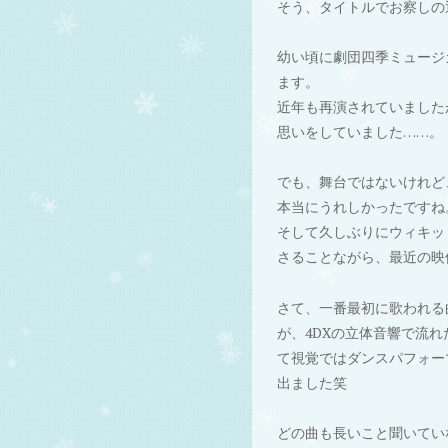
そう、タイトルでお察しの
幼い頃に劇団四季ミュージ
ます。
近年も再演されていました
思いをしていました……。
でも、舞台ではないけれど
本当にうれしかったですね
そして久しぶりにウィキッ
さることながら、最近の映
さて、一番最初に歌われる
が、4DXの立体音響で流
て視覚ではダンスパフォー
出ました笑
どの曲も長いこと聞いてい