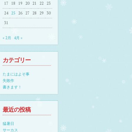
17
18
19
20
21
22
23
24
25
26
27
28
29
30
31
« 2月
4月 »
カテゴリー
たまにはよそ事
失敗作
書きます！
最近の投稿
猛暑日
サーカス