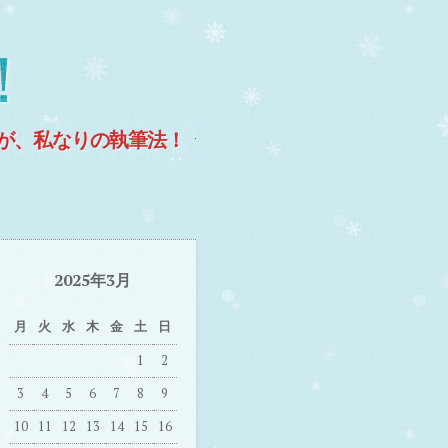
！
が、私なりの執筆法！
2025年3月
月
火
水
木
金
土
日
1
2
3
4
5
6
7
8
9
10
11
12
13
14
15
16