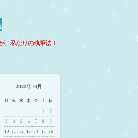
！
が、私なりの執筆法！
2022年10月
月
火
水
木
金
土
日
1
2
3
4
5
6
7
8
9
10
11
12
13
14
15
16