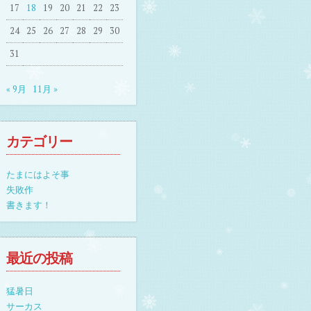
17
18
19
20
21
22
23
24
25
26
27
28
29
30
31
« 9月
11月 »
カテゴリー
たまにはよそ事
失敗作
書きます！
最近の投稿
猛暑日
サーカス