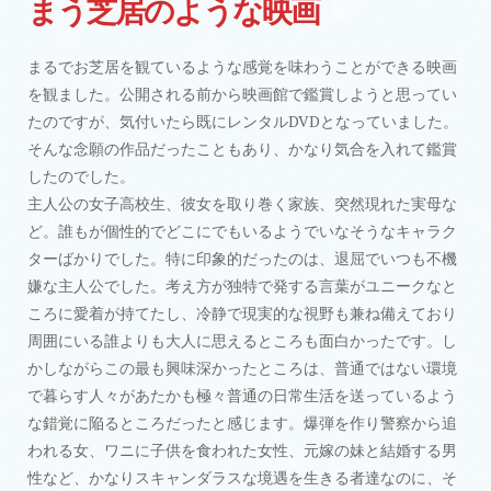
まう芝居のような映画
まるでお芝居を観ているような感覚を味わうことができる映画
を観ました。公開される前から映画館で鑑賞しようと思ってい
たのですが、気付いたら既にレンタルDVDとなっていました。
そんな念願の作品だったこともあり、かなり気合を入れて鑑賞
したのでした。
主人公の女子高校生、彼女を取り巻く家族、突然現れた実母な
ど。誰もが個性的でどこにでもいるようでいなそうなキャラク
ターばかりでした。特に印象的だったのは、退屈でいつも不機
嫌な主人公でした。考え方が独特で発する言葉がユニークなと
ころに愛着が持てたし、冷静で現実的な視野も兼ね備えており
周囲にいる誰よりも大人に思えるところも面白かったです。し
かしながらこの最も興味深かったところは、普通ではない環境
で暮らす人々があたかも極々普通の日常生活を送っているよう
な錯覚に陥るところだったと感じます。爆弾を作り警察から追
われる女、ワニに子供を食われた女性、元嫁の妹と結婚する男
性など、かなりスキャンダラスな境遇を生きる者達なのに、そ