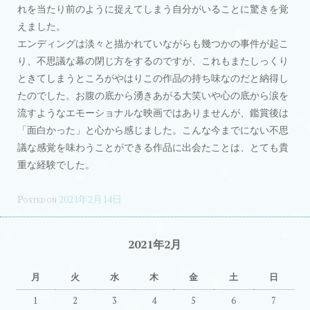
れを当たり前のように捉えてしまう自分がいることに驚きを覚
えました。
エンディングは淡々と描かれていながらも幾つかの事件が起こ
り、不思議な幕の閉じ方をするのですが、これもまたしっくり
ときてしまうところがやはりこの作品の持ち味なのだと納得し
たのでした。お腹の底から湧きあがる大笑いや心の底から涙を
流すようなエモーショナルな映画ではありませんが、鑑賞後は
「面白かった」と心から感じました。こんな今までにない不思
議な感覚を味わうことができる作品に出会たことは、とても貴
重な経験でした。
Posted on
2021年2月14日
2021年2月
月
火
水
木
金
土
日
1
2
3
4
5
6
7