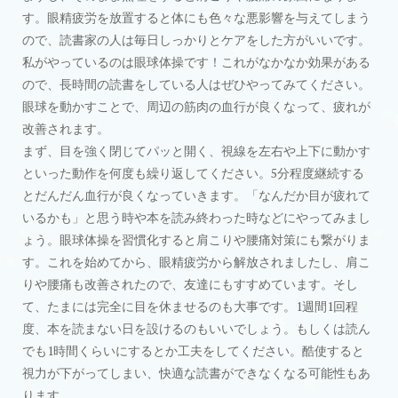
す。眼精疲労を放置すると体にも色々な悪影響を与えてしまう
ので、読書家の人は毎日しっかりとケアをした方がいいです。
私がやっているのは眼球体操です！これがなかなか効果がある
ので、長時間の読書をしている人はぜひやってみてください。
眼球を動かすことで、周辺の筋肉の血行が良くなって、疲れが
改善されます。
まず、目を強く閉じてパッと開く、視線を左右や上下に動かす
といった動作を何度も繰り返してください。5分程度継続する
とだんだん血行が良くなっていきます。「なんだか目が疲れて
いるかも」と思う時や本を読み終わった時などにやってみまし
ょう。眼球体操を習慣化すると肩こりや腰痛対策にも繋がりま
す。これを始めてから、眼精疲労から解放されましたし、肩こ
りや腰痛も改善されたので、友達にもすすめています。そし
て、たまには完全に目を休ませるのも大事です。1週間1回程
度、本を読まない日を設けるのもいいでしょう。もしくは読ん
でも1時間くらいにするとか工夫をしてください。酷使すると
視力が下がってしまい、快適な読書ができなくなる可能性もあ
ります。