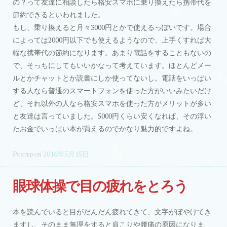
の？って友達に相談したら格安スマホに乗り換えたら携帯代を
節約できるといわれました。
もし、乗り換えると月々3000円とかで使えるっぽいです。場合
によっては2000円以下でも使えるようなので、上手くすれば大
幅な携帯代の節約になります。あまり電話をすることもないの
で、そっちにしてもいいかなって考えています。ほとんどメー
ルとかチャットとか読書にしか使ってないし。電話をいっぱい
する人なら普通のスマートフォンを使った方がいいみたいだけ
ど、それ以外の人なら格安スマホを使った方がメリットが多い
と友達は言っていました。5000円くらい安くなれば、その浮い
たお金でいっぱい本が買えるのでかなり魅力的ですよね。
Posted on
2016年5月15日
眼球体操で目の疲れをとろう
本を読んでいると目がだんだん疲れてきて、文字がぼやけてき
ますし、そのまま無理をすると肩こりや腰痛の原因になりま