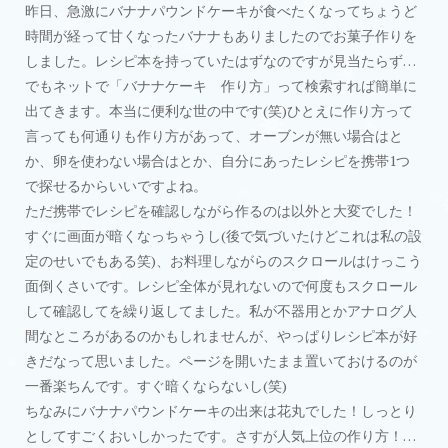
昨日、急激にバナナパウンドケーキが食べたくなってちょうど
時間が経って甘くなったバナナもありましたのでお菓子作りを
しました。レシピ本を持っていたはずなのですが見当たらず…
でもネットで「バナナケーキ 作り方」って検索すれば簡単に
出てきます。本当に便利な世の中です(笑)ひとえに作り方って
言っても何通りも作り方があって、オーブンが無い場合はと
か、卵を使わない場合はとか、自分にあったレシピを携帯1つ
で探せるからいいですよね。
ただ携帯でレシピを確認しながら作るのは以外と大変でした！
すぐに画面が暗くなっちゃうし(後で気づいたけどこれは私の設
定のせいでもある笑)、お料理しながらのスクロールはけっこう
面倒くさいです。レシピ全体が見れないので何度もスクロール
して確認してを繰り返してました。私が不器用とかアナログ人
間なところがあるのかもしれませんが、やっぱりレシピ本が好
きだなって思いました。ページを開いたまま置いておけるのが
一番楽ちんです。すぐ暗くならないし(笑)
ちなみにバナナパウンドケーキの出来は花丸でした！しっとり
としてすごくおいしかったです。さすが人気上位の作り方！…