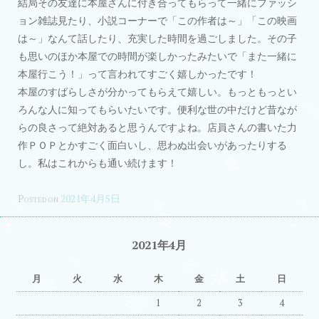
結局その友達に本屋さんに付き合ってもらって一緒にファッシ
ョン雑誌見たり、小説コーナーで「この作者は～」「この映画
は～」なんて話したり、充実した時間を過ごしました。その子
も思いのほか本屋での時間が楽しかったみたいで「また一緒に
本屋行こう！」って言われてすごく嬉しかったです！
本屋のすばらしさが分かってもらえて嬉しい。もっともっとい
ろんな人に知ってもらいたいです。便利な世の中だけど昔なが
らの良さって絶対あると思うんですよね。店員さんの書いた力
作ＰＯＰとかすごく面白いし、思わぬ出会いがあったりする
し。私はこれからも通い続けます！
Posted on
2021年4月5日
2021年4月
月
火
水
木
金
土
日
1
2
3
4