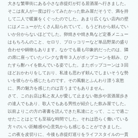
大きな繁華街にある小さな赤提灯が灯る居酒屋へ行きました。
そこは友人が一度は行ってみたかった飲み屋だそうで、満を持
して二人で暖簾をくぐったのでした。あまり広くない店内の壁
にはメニューがたくさん貼られていて、もうどれから頼んでい
いか分からないほどでした。卵焼きや焼き鳥など定番メニュー
はもちろんのこと、セロリ、ブロッコリーなど単品野菜の盛り
合わせや鍋物もあります。なかでも最も印象的だったのは、隣
の席に座っていたパンクな青年３人がポップコーンを頼み、ひ
たすら酎ハイを飲んでいる姿でした。またポップコーンは３回
ほどおかわりをしており、私達も思わず頼んでしまいそうな勢
いを彼らから感じたものです。その風貌とふんわり漂う哀愁
に、男の魅力を感じたのは言うまでもありません。
さて、このお店は私と友人が愛して止まない散歩や居酒屋歩き
の達人でもあり、歌人でもある男性が紹介した飲み屋でした。
以前よりこの方の著書を読んできた私達にとって、ここで過ご
せたことはとても至福な時間でした。それは恐らく働いている
方々のいい距離感や心意気からも感じることができました。
この夜を皮切りに、今後も赤提灯巡りをライフスタイルの一貫