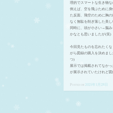
理的でスマートな生き物な
例えば、空を飛ぶために身
た反面、飛空のために胸の
なく無駄を削ぎ落した美し
同時に、頭が小さい→脳み
かなとも思いましたが(笑)
今回見たものを忘れたくな
がら図録の購入を決めまし
つ)
展示では掲載されてなかっ
が展示されていたけれど図
Posted on
2025年1月28日