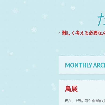
難しく考える必要な
MENU
Skip to content
MONTHLY ARC
鳥展
現在、上野の国立博物館で