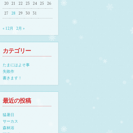
20
21
22
23
24
25
26
27
28
29
30
31
« 12月
2月 »
カテゴリー
たまにはよそ事
失敗作
書きます！
最近の投稿
猛暑日
サーカス
森林浴