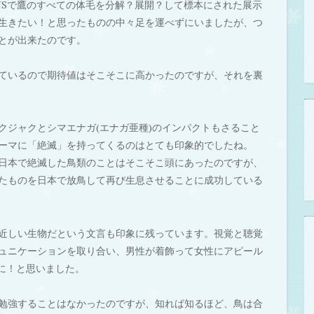
NSで鷹のすべての体毛を分解？展開？して標本にされた展示
生きたい！と思ったものの中々足を運べずにいましたが、つ
とが出来たのです。
ているので期待値はそこそこに高かったのですが、それを裏
クジャクとシマエナガ(エナガ亜種)のインパクトもさること
ーマに「絶滅」を持ってくるのはとても印象的でしたね。
日本で絶滅した鳥類のことはそこそこ頭にあったのですが、
たものを日本で放鳥して再び生息させることに成功している
近しい生物だという文言も印象に残っています。視覚と聴覚
ュニケーションを取り合い、男性が着飾って女性にアピール
に！と思いました。
勉強することはなかったのですが、知れば知るほど、鳥は合