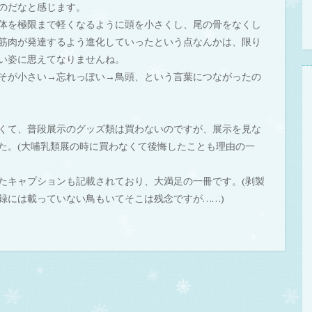
のだなと感じます。
体を極限まで軽くなるように頭を小さくし、尾の骨をなくし
筋肉が発達するよう進化していったという点なんかは、限り
い姿に思えてなりませんね。
そが小さい→忘れっぽい→鳥頭、という言葉につながったの
くて、普段展示のグッズ類は買わないのですが、展示を見な
た。(大哺乳類展の時に買わなくて後悔したことも理由の一
たキャプションも記載されており、大満足の一冊です。(剥製
録には載っていない鳥もいてそこは残念ですが……)