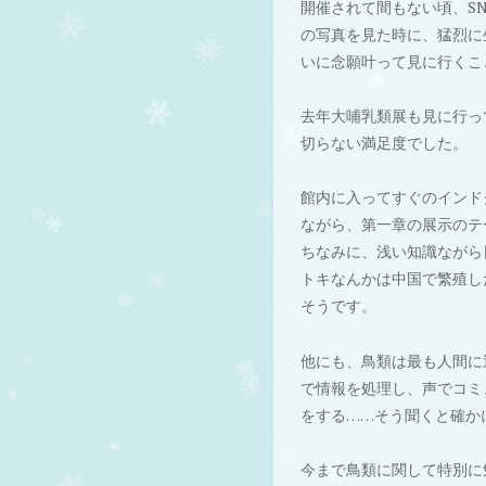
開催されて間もない頃、S
の写真を見た時に、猛烈に
いに念願叶って見に行くこ
去年大哺乳類展も見に行っ
切らない満足度でした。
館内に入ってすぐのインド
ながら、第一章の展示のテ
ちなみに、浅い知識ながら
トキなんかは中国で繁殖し
そうです。
他にも、鳥類は最も人間に
で情報を処理し、声でコミ
をする……そう聞くと確か
今まで鳥類に関して特別に