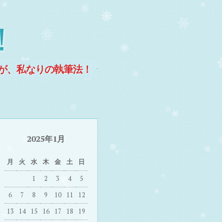
！
が、私なりの執筆法！
2025年1月
月
火
水
木
金
土
日
1
2
3
4
5
6
7
8
9
10
11
12
13
14
15
16
17
18
19