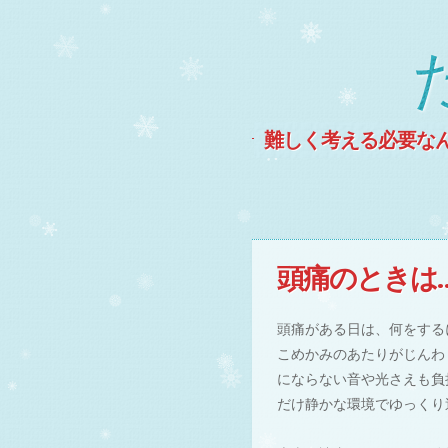
難しく考える必要な
MENU
Skip to content
頭痛のときは
頭痛がある日は、何をする
こめかみのあたりがじんわ
にならない音や光さえも負
だけ静かな環境でゆっくり