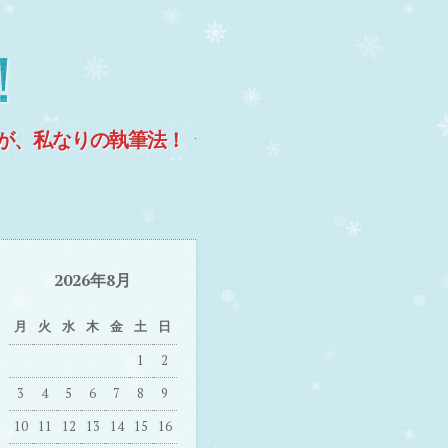
！
が、私なりの執筆法！
2026年8月
月
火
水
木
金
土
日
1
2
3
4
5
6
7
8
9
10
11
12
13
14
15
16