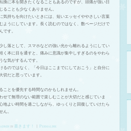
転換に本を開きたくなることもあるのですが、頭痛が強い日
じることも少なくありません。
に気持ちを向けたいときには、短いエッセイややさしい言葉
むようにしています。長く読むのではなく、数ページだけで
んです。
少し落として、スマホなどの強い光から離れるようにしてい
軽く本に目を通すと、痛みに意識が集中しすぎるのをやわら
うな気がするんです。
けるのではなく、「今日はここまでにしておこう」と自分に
大切だと思っています。
ることを優先する時間なのかもしれません。
わせて無理のない範囲で楽しむことが大切だと感じていま
心地よい時間を過ごしながら、ゆっくりと回復していけたら
せん。
y
admin
in
書きます！
|
Permalink