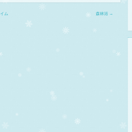
イム
森林浴
→
ION