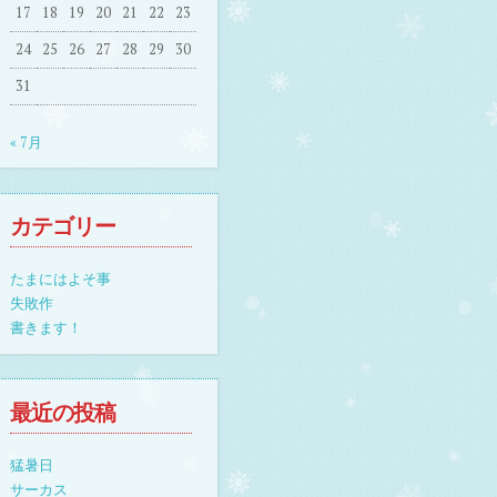
17
18
19
20
21
22
23
24
25
26
27
28
29
30
31
« 7月
カテゴリー
たまにはよそ事
失敗作
書きます！
最近の投稿
猛暑日
サーカス